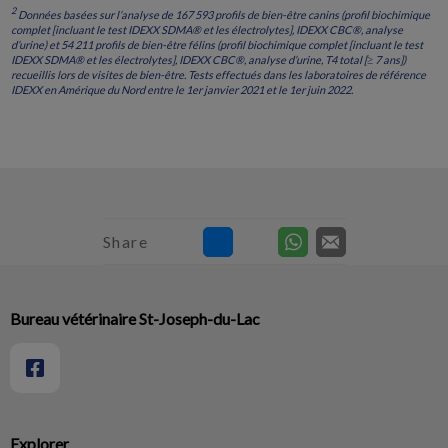
2
Données basées sur l’analyse de 167 593 profils de bien-être canins (profil biochimique
complet [incluant le test IDEXX SDMA® et les électrolytes], IDEXX CBC®, analyse
d’urine) et 54 211 profils de bien-être félins (profil biochimique complet [incluant le test
IDEXX SDMA® et les électrolytes], IDEXX CBC®, analyse d’urine, T4 total [≥ 7 ans])
recueillis lors de visites de bien-être. Tests effectués dans les laboratoires de référence
IDEXX en Amérique du Nord entre le 1er janvier 2021 et le 1er juin 2022.
Share
Bureau vétérinaire St-Joseph-du-Lac
Explorer