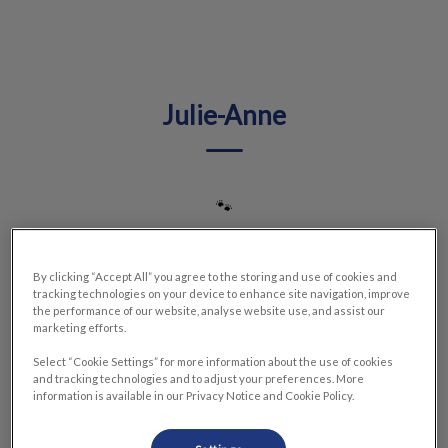
IvcPractices.HeaderNav.Search.Label
Envoyer
Julie-Anne
🐾
By clicking “Accept All” you agree to the storing and use of cookies and
tracking technologies on your device to enhance site navigation, improve
the performance of our website, analyse website use, and assist our
marketing efforts.
Select “Cookie Settings” for more information about the use of cookies
and tracking technologies and to adjust your preferences. More
information is available in our Privacy Notice and Cookie Policy.